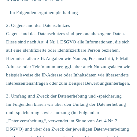
info@yourdomain.com
– Im Folgenden ergotherapie-harburg –
About us
2. Gegenstand des Datenschutzes
Lorem ipsum dolor sit amet, consectetuer adipiscing elit.
Gegenstand des Datenschutzes sind personenbezogene Daten.
Diese sind nach Art. 4 Nr. 1 DSGVO alle Informationen, die sich
Aenean commodo ligula eget dolor. Aenean massa. Cum sociis
natoque penatibus et magnis dis parturient montes, nascetur
auf eine identifizierte oder identifizierbare Person beziehen.
ridiculus mus. Donec quam felis, ultricies nec.
Hierunter fallen z.B. Angaben wie Namen, Postanschrift, E-Mail-
Adresse oder Telefonnummer, ggf. aber auch Nutzungsdaten wie
beispielsweise die IP-Adresse oder Inhaltsdaten wie übersendete
Interessentenanfragen oder zum Beispiel Bewerbungsunterlagen.
3. Umfang und Zweck der Datenerhebung und -speicherung
Im Folgenden klären wir über den Umfang der Datenerhebung
und -speicherung sowie -nutzung (im Folgenden
„Datenverarbeitung“, verwendet im Sinne von Art. 4 Nr. 2
DSGVO) und über den Zweck der jeweiligen Datenverarbeitung