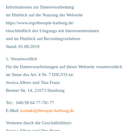
Lorem ipsum dolor sit amet:
Informationen zur Datenverarbeitung
im Hinblick auf die Nutzung der Webseite
https://www.ergotherapie-harburg.de/
24h
/ 365days
einschließlich des Umgangs mit Interessentendaten
und im Hinblick auf Recruitingverfahren
Stand: 01.08.2019
We offer support for our customers
Mon - Fri 8:00am - 5:00pm
(GMT +1)
1. Verantwortlich
Für die Datenverarbeitungen auf dieser Webseite verantwortlich
Get in touch
im Sinne des Art. 4 Nr. 7 DSGVO ist:
Cybersteel Inc.
Jessica Albers und Tina Franz
376-293 City Road, Suite 600
Bremer Str. 14, 21073 Hamburg
San Francisco, CA 94102
Tel.: 040/38 64 77-78/-77
Have any questions?
E-Mail:
kontakt
@
therapie-harburg.
de
+44 1234 567 890
Vertreten durch die Geschäftsführer:
Drop us a line
Jessica Albers und Tina Franz