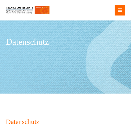
Login
Benutzername
Datenschutz
Passwort
Anmelden
Register
|
Lost your password?
Support
Datenschutz