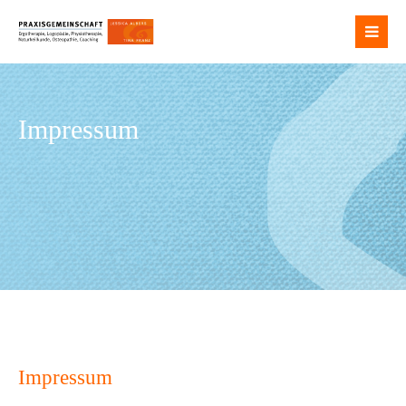
Login
Benutzername
Impressum
Passwort
Anmelden
Register
|
Lost your password?
Support
Impressum