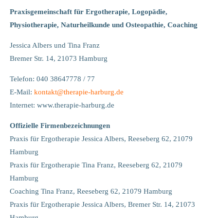
Lorem ipsum dolor sit amet:
Praxisgemeinschaft für Ergotherapie, Logopädie,
Physiotherapie, Naturheilkunde und Osteopathie, Coaching
24h
/ 365days
Jessica Albers und Tina Franz
Bremer Str. 14, 21073 Hamburg
Telefon: 040 38647778 / 77
We offer support for our customers
Mon - Fri 8:00am - 5:00pm
(GMT +1)
E-Mail:
kontakt
@
therapie-harburg.
de
Internet: www.therapie-harburg.de
Get in touch
Offizielle Firmenbezeichnungen
Cybersteel Inc.
Praxis für Ergotherapie Jessica Albers, Reeseberg 62, 21079
376-293 City Road, Suite 600
Hamburg
San Francisco, CA 94102
Praxis für Ergotherapie Tina Franz, Reeseberg 62, 21079
Hamburg
Have any questions?
Coaching Tina Franz, Reeseberg 62, 21079 Hamburg
+44 1234 567 890
Praxis für Ergotherapie Jessica Albers, Bremer Str. 14, 21073
Drop us a line
Hamburg