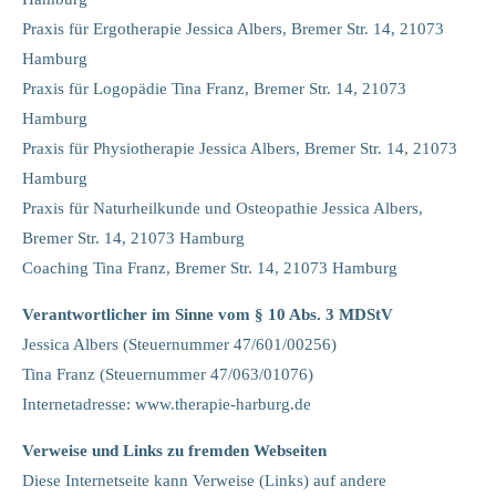
info@yourdomain.com
Praxis für Ergotherapie Jessica Albers, Bremer Str. 14, 21073
Hamburg
About us
Praxis für Logopädie Tina Franz, Bremer Str. 14, 21073
Lorem ipsum dolor sit amet, consectetuer adipiscing elit.
Hamburg
Praxis für Physiotherapie Jessica Albers, Bremer Str. 14, 21073
Aenean commodo ligula eget dolor. Aenean massa. Cum sociis
Hamburg
natoque penatibus et magnis dis parturient montes, nascetur
ridiculus mus. Donec quam felis, ultricies nec.
Praxis für Naturheilkunde und Osteopathie Jessica Albers,
Bremer Str. 14, 21073 Hamburg
Coaching Tina Franz, Bremer Str. 14, 21073 Hamburg
Verantwortlicher im Sinne vom § 10 Abs. 3 MDStV
Jessica Albers (Steuernummer 47/601/00256)
Tina Franz (Steuernummer 47/063/01076)
Internetadresse: www.therapie-harburg.de
Verweise und Links zu fremden Webseiten
Diese Internetseite kann Verweise (Links) auf andere