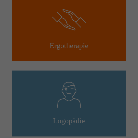
info@yourdomain.com
About us
Lorem ipsum dolor sit amet, consectetuer adipiscing elit.
Aenean commodo ligula eget dolor. Aenean massa. Cum sociis
Ergotherapie
natoque penatibus et magnis dis parturient montes, nascetur
ridiculus mus. Donec quam felis, ultricies nec.
Logopädie