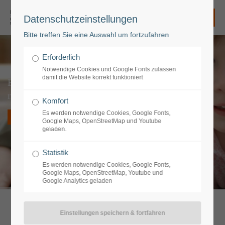
Datenschutzeinstellungen
Login
Bitte treffen Sie eine Auswahl um fortzufahren
Benutzername
Erforderlich
Notwendige Cookies und Google Fonts zulassen
damit die Website korrekt funktioniert
Ergotherapie
mit Kindern
Passwort
Komfort
Es werden notwendige Cookies, Google Fonts,
MEHR ERFAHREN
Google Maps, OpenStreetMap und Youtube
geladen.
Anmelden
Statistik
Es werden notwendige Cookies, Google Fonts,
Google Maps, OpenStreetMap, Youtube und
Google Analytics geladen
Register
|
Lost your password?
Support