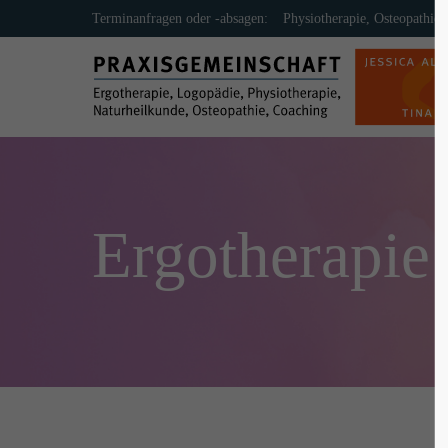
Terminanfragen oder -absagen:
Physiotherapie, Osteopathie
Login
Supp
Benutzername
Lorem ip
2
Passwort
Ergotherapie
Anmelden
We offer 
Mon - F
Register
|
Lost your password?