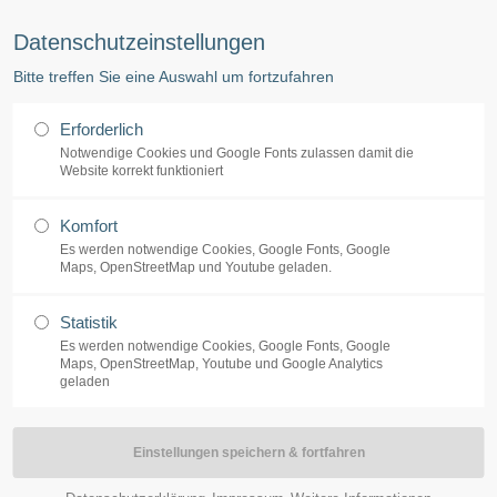
 (040/38 64 77-77) -·- Ergotherapie, Logopädie, Coaching (040/38 64 77-78)
Datenschutzeinstellungen
ort
Get in touch
Bitte treffen Sie eine Auswahl um fortzufahren
Start
Leis
sum dolor sit amet:
Cybersteel Inc.
Erforderlich
376-293 City Road, Suite 600
Notwendige Cookies und Google Fonts zulassen damit die
San Francisco, CA 94102
Website korrekt funktioniert
4h
Komfort
Have any questions?
/ 365days
Es werden notwendige Cookies, Google Fonts, Google
+44 1234 567 890
Maps, OpenStreetMap und Youtube geladen.
Drop us a line
Statistik
info@yourdomain.com
Es werden notwendige Cookies, Google Fonts, Google
support for our customers
Maps, OpenStreetMap, Youtube und Google Analytics
ri 8:00am - 5:00pm
(GMT +1)
geladen