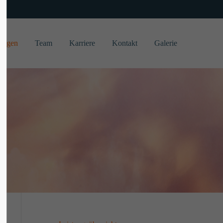
About us
tungen
Team
Karriere
Kontakt
Galerie
Lorem ipsum dolor sit amet, consectetuer
adipiscing elit.
Aenean commodo ligula eget dolor. Aenean
massa. Cum sociis natoque penatibus et
magnis dis parturient montes, nascetur
ridiculus mus. Donec quam felis, ultricies
nec.